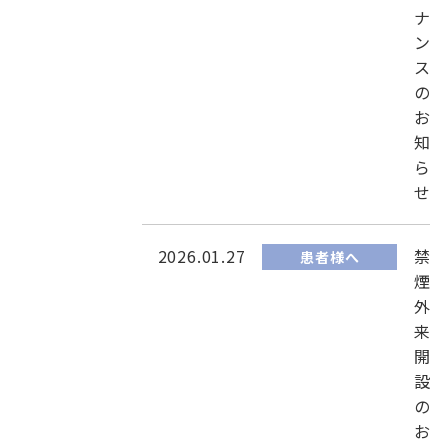
ナ
ン
ス
の
お
知
ら
せ
2026.01.27
禁
患者様へ
煙
外
来
開
設
の
お