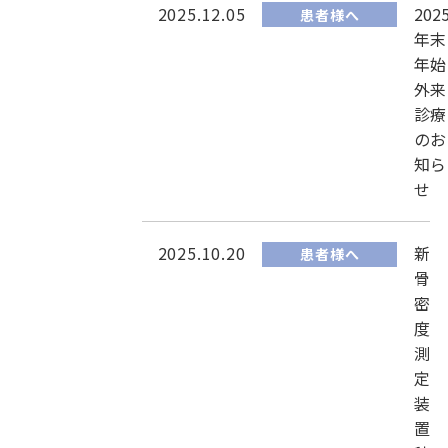
2025.12.05
202
患者様へ
年末
年始
外来
診療
のお
知ら
せ
2025.10.20
新
患者様へ
骨
密
度
測
定
装
置