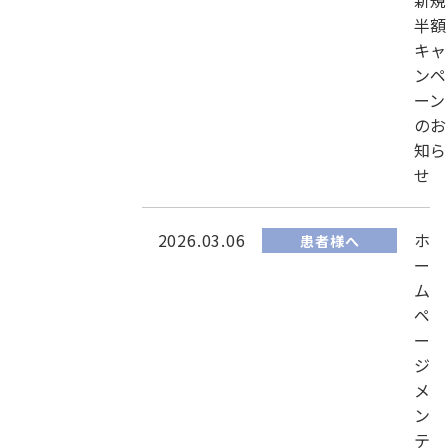
新規
半額
キャ
ンペ
ーン
のお
知ら
せ
2026.03.06
ホ
患者様へ
ー
ム
ペ
ー
ジ
メ
ン
テ