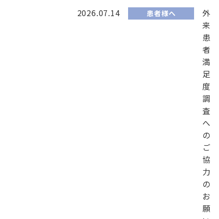
2026.07.14
外
患者様へ
来
患
者
満
足
度
調
査
へ
の
ご
協
力
の
お
願