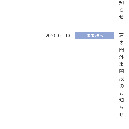
知
ら
せ
2026.01.13
肩
患者様へ
専
門
外
来
開
設
の
お
知
ら
せ