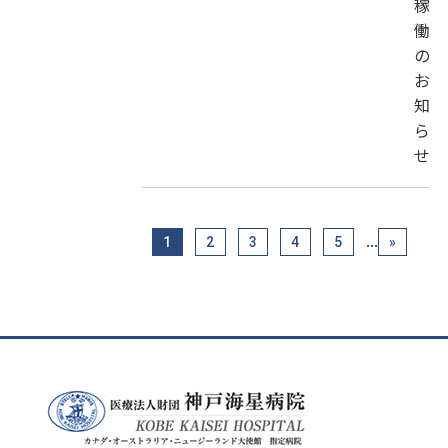
稼
働
の
お
知
ら
せ
...
1
2
3
4
5
»