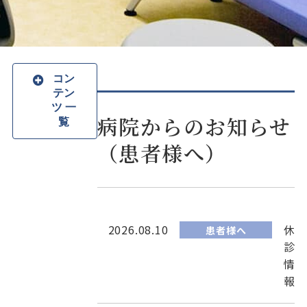
コン
テン
ツ 一
病院からのお知らせ
覧
（患者様へ）
2026.08.10
休
患者様へ
診
情
報