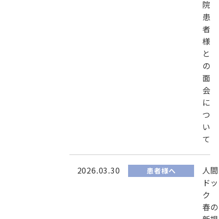
院
患
者
様
と
の
面
会
に
つ
い
て
2026.03.30
人間
患者様へ
ドッ
ク
春の