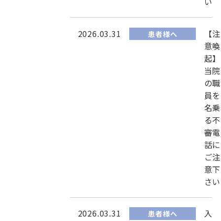
い
2026.03.31
【注
患者様へ
意喚
起】
当院
の職
員を
名乗
る不
審電
話に
ご注
意下
さい
2026.03.31
入
患者様へ