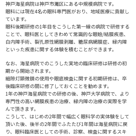
神戸海星病院は神戸市灘区にある中規模病院です。
眼科には現在4名の眼科専門医がおり、地域医療に貢献し
ています。
眼科後期研修の1年目をこうした第一線の病院で研修する
ことで、眼科医としてきわめて常識的な眼瞼/結膜疾患、
白内障手術、裂孔原性網膜剥離、糖尿病網膜症、緑内障
といった疾患に関する体験を積むことができます。
なお、海星病院でのこうした実地の臨床研修は研修の初
期から開始されます。
細隙灯顕微鏡の使用や眼底検査に関する初期研修は、卒
後臨床研修の間に修了しておくことを勧めます。
1年の神戸海星病院での研修の後、神戸大学病院で、より
専門性の高い網膜疾患の治療、緑内障の治療の実際を学
んで頂きます。
こうして、はじめの2年間で幅広く眼科学の実体験をして
頂いた後、後半の2年間でふたたび1年間は海星病院に戻
り、眼科臨床医としての手術、診察、検査に関するスキ