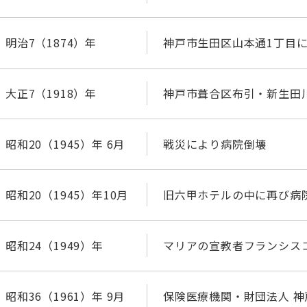
明治7（1874）年
神戸市生田区山本通1丁目
大正7（1918）年
神戸市葺合区布引・新生田
昭和20（1945）年 6月
戦災により病院倒壊
昭和20（1945）年10月
旧六甲ホテルの中に再び病
昭和24（1949）年
マリアの宣教者フランシス
昭和36（1961）年 9月
保険医療機関・財団法人 