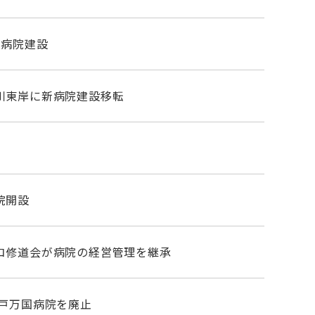
に病院建設
川東岸に新病院建設移転
院開設
コ修道会が病院の経営管理を継承
神戸万国病院を廃止