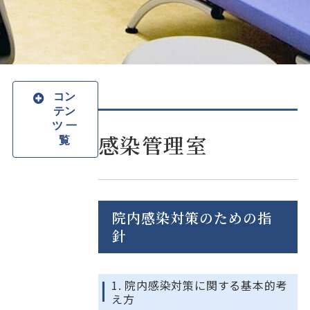
コン
テン
ツ 一
感染管理室
覧
院内感染対策のための指
針
1. 院内感染対策に関する基本的考
え方