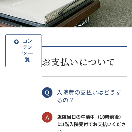
コン
テン
ツ 一
お支払いについて
覧
入院費の支払いはどうす
るの？
退院当日の午前中（10時前後）
に1階入院受付でお支払いくださ
い。