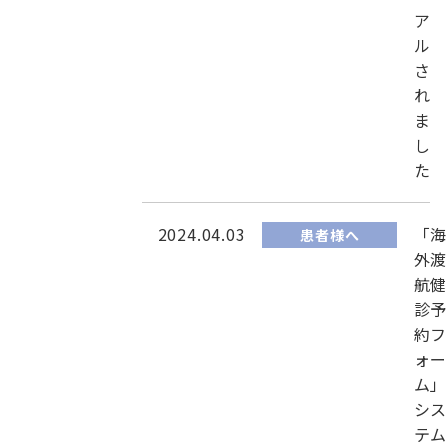
ア
ル
さ
れ
ま
し
た
2024.04.03
「海
患者様へ
外渡
航健
診予
約フ
ォー
ム」
シス
テム