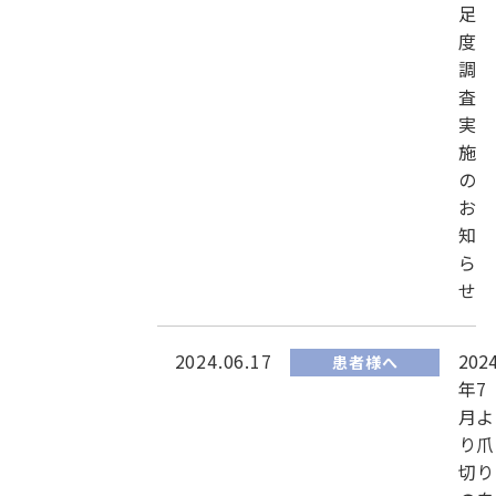
足
度
調
査
実
施
の
お
知
ら
せ
2024.06.17
202
患者様へ
年7
月よ
り爪
切り