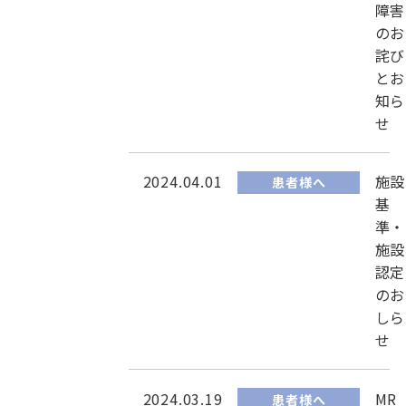
障害
のお
詫び
とお
知ら
せ
2024.04.01
施設
患者様へ
基
準・
施設
認定
のお
しら
せ
2024.03.19
MR
患者様へ