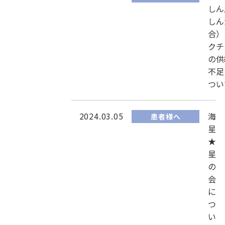
しん
しん
合）
クチ
の供
不足
つい
2024.03.05
海
患者様へ
星
★
星
の
会
に
つ
い