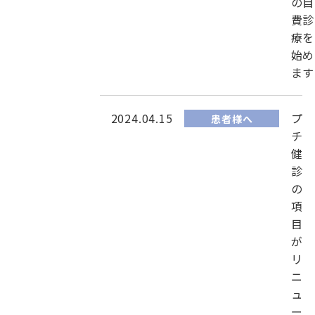
の自
費診
療を
始め
ます
2024.04.15
プ
患者様へ
チ
健
診
の
項
目
が
リ
ニ
ュ
ー