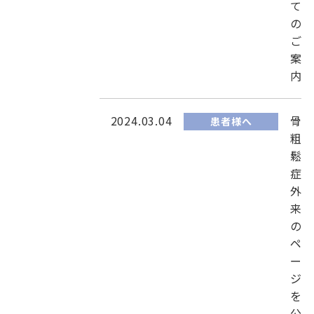
て
の
ご
案
内
2024.03.04
骨
患者様へ
粗
鬆
症
外
来
の
ペ
ー
ジ
を
公