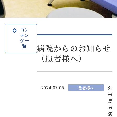
コン
テン
ツ 一
病院からのお知らせ
覧
（患者様へ）
2024.07.05
外
患者様へ
来
患
者
満