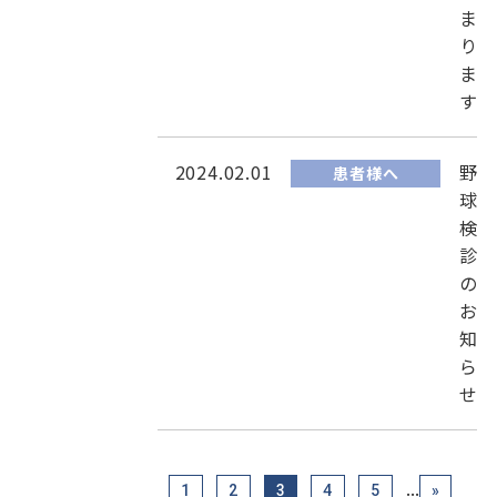
ま
り
ま
す
2024.02.01
野
患者様へ
球
検
診
の
お
知
ら
せ
...
1
2
3
4
5
»