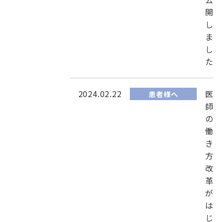
開
し
ま
し
た
2024.02.22
医
患者様へ
師
の
働
き
方
改
革
が
は
じ