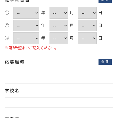
①
②
③
※第3希望までご記入ください。
応募職種
必須
学校名